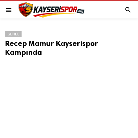

menu
GENEL
Recep Mamur Kayserispor
Kampında