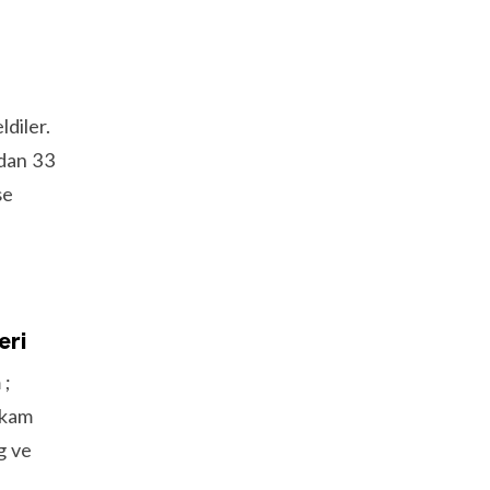
diler.
dan 33
se
eri
 ;
akam
g ve