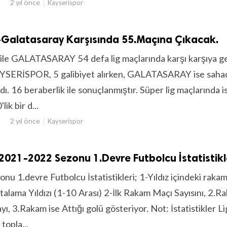
2 yıl önce
Kayserispor
-Galatasaray Karşısında 55.Maçına Çıkacak.
 GALATASARAY 54 defa lig maçlarında karşı karşıya gel
YSERİSPOR, 5 galibiyet alırken, GALATASARAY ise saha
ıldı. 16 beraberlik ile sonuçlanmıştır. Süper lig maçlarında i
ik bir d...
2 yıl önce
Kayserispor
2021-2022 Sezonu 1.Devre Futbolcu İstatistikl
 1.devre Futbolcu İstatistikleri; 1-Yıldız içindeki rakam
alama Yıldızı (1-10 Arası) 2-İlk Rakam Maçı Sayısını, 2.R
ı, 3.Rakam ise Attığı golü gösteriyor. Not: İstatistikler Li
topla...