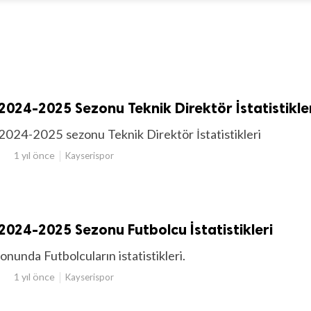
2024-2025 Sezonu Teknik Direktör İstatistikle
2024-2025 sezonu Teknik Direktör İstatistikleri
1 yıl önce
Kayserispor
2024-2025 Sezonu Futbolcu İstatistikleri
unda Futbolcuların istatistikleri.
1 yıl önce
Kayserispor