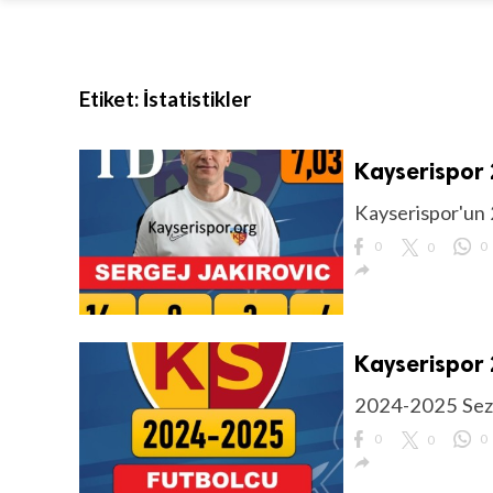
Etiket:
İstatistikler
Kayserispor 
Kayserispor'un 
0
0
0

Kayserispor 
2024-2025 Sezon
0
0
0
