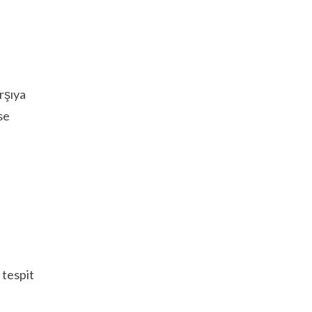
rşıya
se
 tespit