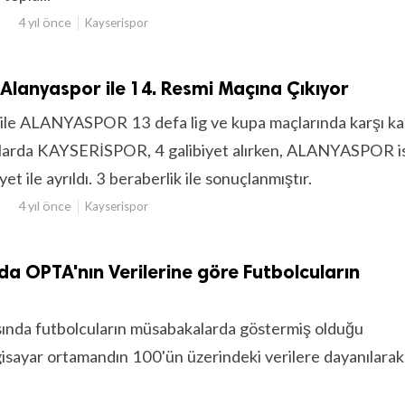
4 yıl önce
Kayserispor
 Alanyaspor ile 14. Resmi Maçına Çıkıyor
e ALANYASPOR 13 defa lig ve kupa maçlarında karşı ka
çlarda KAYSERİSPOR, 4 galibiyet alırken, ALANYASPOR i
et ile ayrıldı. 3 beraberlik ile sonuçlanmıştır.
4 yıl önce
Kayserispor
da OPTA'nın Verilerine göre Futbolcuların
tasında futbolcuların müsabakalarda göstermiş olduğu
gisayar ortamandın 100'ün üzerindeki verilere dayanılarak