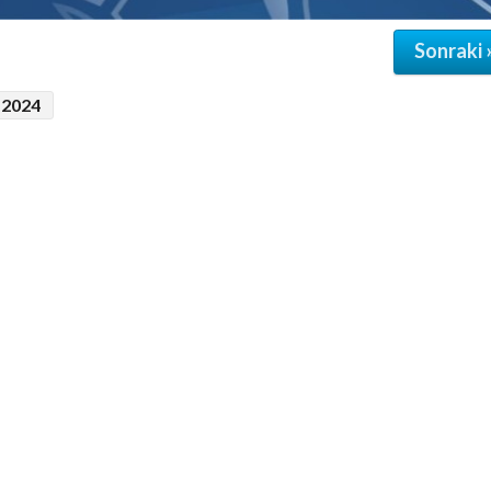
Sonraki 
-2024