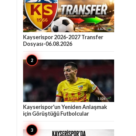

1,875
Kayserispor 2026-2027 Transfer
Dosyası-06.08.2026

1,026
Kayserispor'un Yeniden Anlaşmak
için Görüştüğü Futbolcular