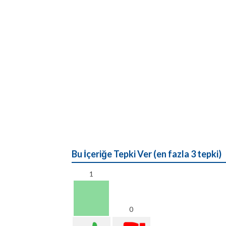
Bu İçeriğe Tepki Ver (en fazla 3 tepki)
1
0