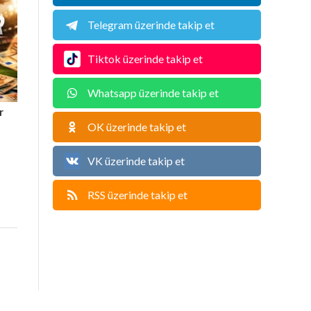
Telegram üzerinde takip et
Tiktok üzerinde takip et
Whatsapp üzerinde takip et
r
OK üzerinde takip et
VK üzerinde takip et
RSS üzerinde takip et