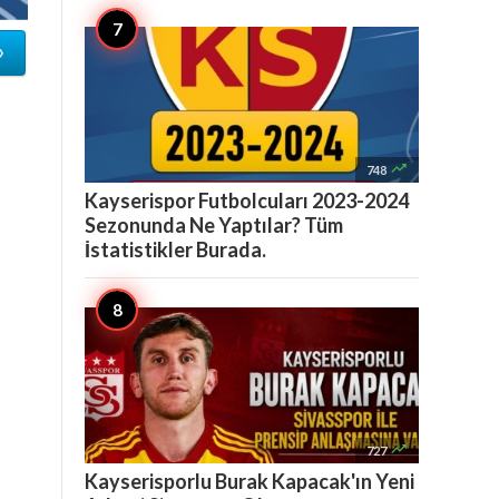
»

748
Kayserispor Futbolcuları 2023-2024
Sezonunda Ne Yaptılar? Tüm
İstatistikler Burada.

727
Kayserisporlu Burak Kapacak'ın Yeni