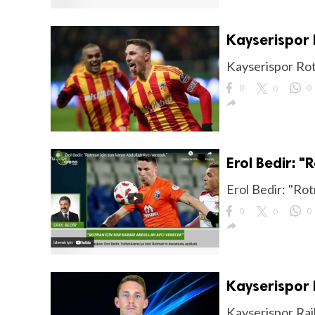
Kayserispor 
Kayserispor Rot
0
0
0
lıdır.

Erol Bedir: "
Erol Bedir: "Rot
0
0
0

Kayserispor 
Kayserispor Raj