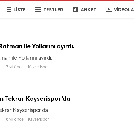
format_list_numbered
storage
poll
ondemand_video
LISTE
TESTLER
ANKET
VIDEOL
otman ile Yollarını ayırdı.
an ile Yollarını ayırdı.
7 yıl önce
Kayserispor
n Tekrar Kayserispor'da
ekrar Kayserispor'da
8 yıl önce
Kayserispor