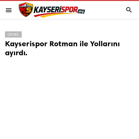

menu
GENEL
Kayserispor Rotman ile Yollarını
ayırdı.