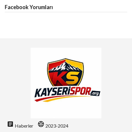
Facebook Yorumları
article
sports_soccer
Haberler
2023-2024