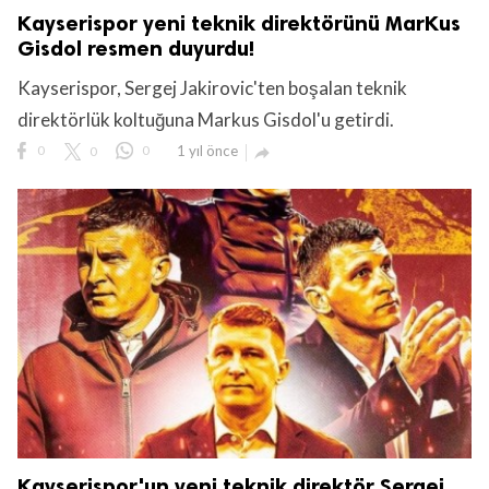
Kayserispor yeni teknik direktörünü MarKus
Gisdol resmen duyurdu!
Kayserispor, Sergej Jakirovic'ten boşalan teknik
direktörlük koltuğuna Markus Gisdol'u getirdi.
0
0
0
1 yıl önce

Kayserispor'un yeni teknik direktör Sergej