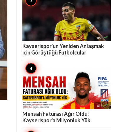

860
Kayserispor'un Yeniden Anlaşmak
için Görüştüğü Futbolcular

815
Mensah Faturası Ağır Oldu:
Kayserispor'a Milyonluk Yük.
n