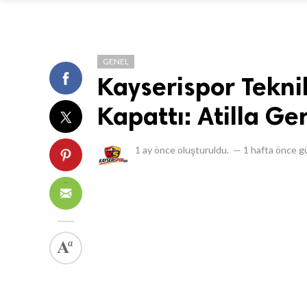
GENEL
Kayserispor Tekni
Kapattı: Atilla Ge
1 ay önce
oluşturuldu.
—
1 hafta önce
gü