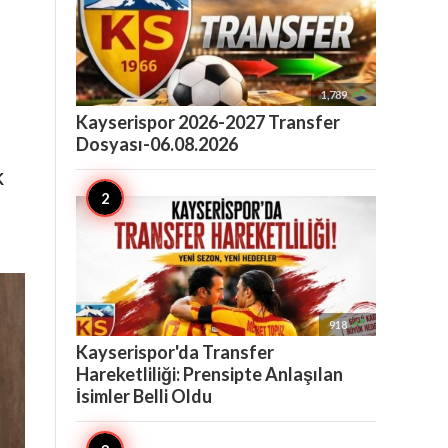

1,789
Kayserispor 2026-2027 Transfer
Dosyası-06.08.2026
k
1

918
Kayserispor'da Transfer
Hareketliliği: Prensipte Anlaşılan
İsimler Belli Oldu