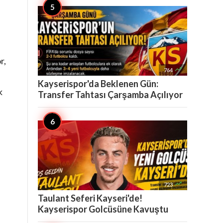
r,

764
Kayserispor'da Beklenen Gün:
k
Transfer Tahtası Çarşamba Açılıyor

723
Taulant Seferi Kayseri'de!
Kayserispor Golcüsüne Kavuştu