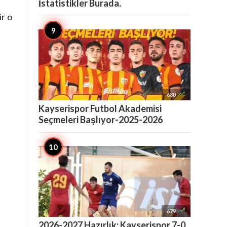
İstatistikler Burada.
ir o

680
Kayserispor Futbol Akademisi
Seçmeleri Başlıyor-2025-2026

679
2026-2027 Hazırlık: Kayserispor 7-0