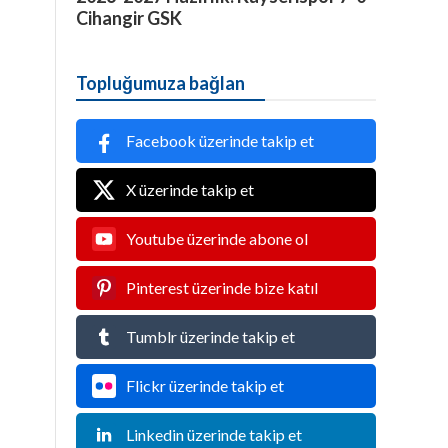
Cihangir GSK
Topluğumuza bağlan
Facebook üzerinde takip et
X üzerinde takip et
Youtube üzerinde abone ol
Pinterest üzerinde bize katıl
Tumblr üzerinde takip et
Flickr üzerinde takip et
Linkedin üzerinde takip et