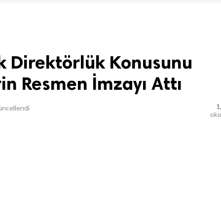
k Direktörlük Konusunu
rin Resmen İmzayı Attı
1
ncellendi
ok