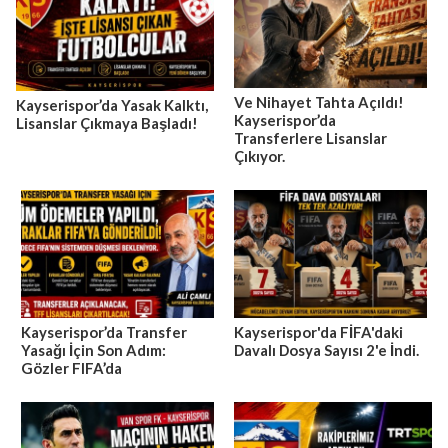
Ve Nihayet Tahta Açıldı!
Kayserispor’da Yasak Kalktı,
Kayserispor’da
Lisanslar Çıkmaya Başladı!
Transferlere Lisanslar
Çıkıyor.
Kayserispor’da Transfer
Kayserispor'da FİFA'daki
Yasağı İçin Son Adım:
Davalı Dosya Sayısı 2'e İndi.
Gözler FIFA’da