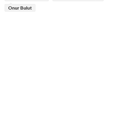
Onur Bulut