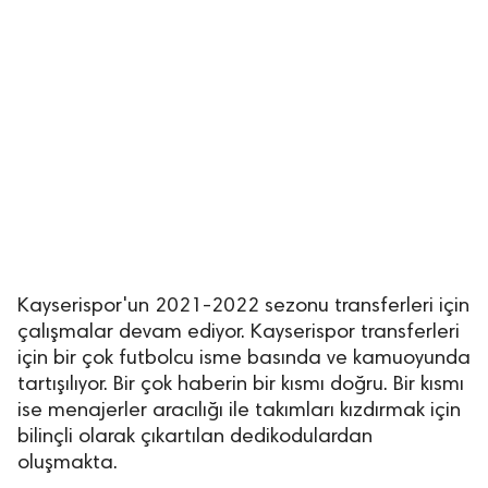
Kayserispor'un 2021-2022 sezonu transferleri için
çalışmalar devam ediyor. Kayserispor transferleri
için bir çok futbolcu isme basında ve kamuoyunda
tartışılıyor. Bir çok haberin bir kısmı doğru. Bir kısmı
ise menajerler aracılığı ile takımları kızdırmak için
bilinçli olarak çıkartılan dedikodulardan
oluşmakta.