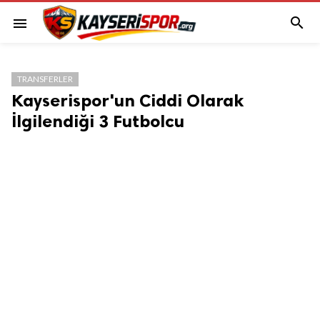

menu
TRANSFERLER
Kayserispor'un Ciddi Olarak
İlgilendiği 3 Futbolcu