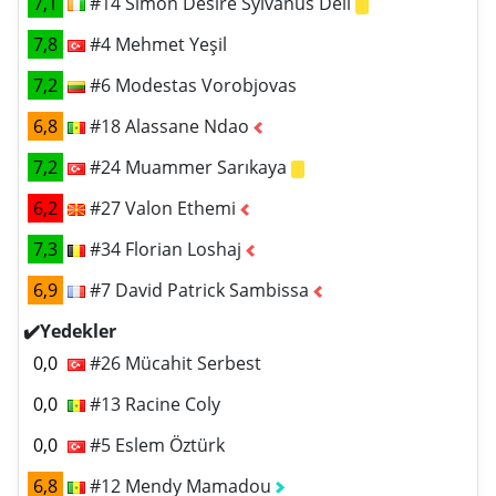
7,1
#14 Simon Desire Sylvanus Deli
7,8
#4 Mehmet Yeşil
7,2
#6 Modestas Vorobjovas
6,8
#18 Alassane Ndao
7,2
#24 Muammer Sarıkaya
6,2
#27 Valon Ethemi
7,3
#34 Florian Loshaj
6,9
#7 David Patrick Sambissa
✔️Yedekler
0,0
#26 Mücahit Serbest
0,0
#13 Racine Coly
0,0
#5 Eslem Öztürk
6,8
#12 Mendy Mamadou