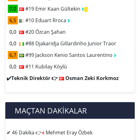
7,0
#19 Emir Kaan Gültekin
6,5
#10 Eduart Rroca
0,0
#20 Özcan Şahan
0,0
#88 Djakaridja Gillardinho Junior Traor
6,7
#99 Jackson Kenio Santos Laurentino
0,0
#11 Kubilay Köylü
✔️Teknik Direktör 👉
Osman Zeki Korkmoz
MAÇTAN DAKİKALAR
✔ 46 Dakika 👉
Mehmet Eray Özbek