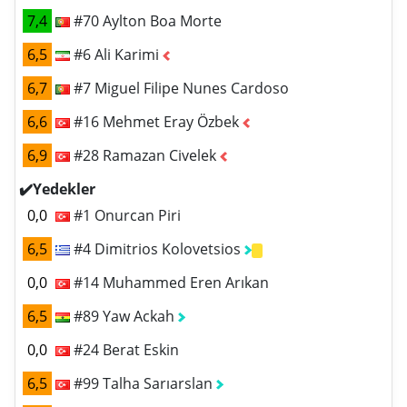
7,4
#70 Aylton Boa Morte
6,5
#6 Ali Karimi
6,7
#7 Miguel Filipe Nunes Cardoso
6,6
#16 Mehmet Eray Özbek
6,9
#28 Ramazan Civelek
✔️Yedekler
0,0
#1 Onurcan Piri
6,5
#4 Dimitrios Kolovetsios
0,0
#14 Muhammed Eren Arıkan
6,5
#89 Yaw Ackah
0,0
#24 Berat Eskin
6,5
#99 Talha Sarıarslan