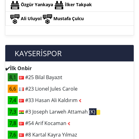
Özgür Yankaya
İlker Takpak
Ali Uluyol
Mustafa Çulcu
KAYSERİSPOR
✔️İlk Onbir
8,1
#25 Bilal Bayazıt
6,6
#23 Lionel Jules Carole
7,4
#33 Hasan Ali Kaldırım
7,3
#3 Joseph Larweh Attamah
(K)
7,8
#54 Arif Kocaman
7,6
#8 Kartal Kayra Yılmaz