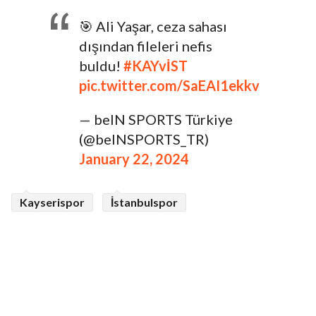
🎯 Ali Yaşar, ceza sahası
dışından fileleri nefis
buldu!
#KAYvİST
pic.twitter.com/SaEAI1ekkv
— beIN SPORTS Türkiye
(@beINSPORTS_TR)
January 22, 2024
Kayserispor
İstanbulspor