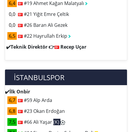
6,4
#19 Ahmet Kağan Malatyalı
0,0
#21 Yiğit Emre Çeltik
0,0
#26 Baran Ali Gezek
6,5
#22 Hayrullah Erkip
✔️Teknik Direktör 👉
Recep Uçar
İSTANBULSPOR
✔️İlk Onbir
6,7
#59 Alp Arda
6,8
#23 Okan Erdoğan
7,5
#66 Ali Yaşar
(K)