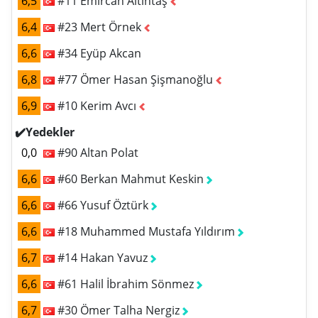
6,5
#11 Emircan Altıntaş
6,4
#23 Mert Örnek
6,6
#34 Eyüp Akcan
6,8
#77 Ömer Hasan Şişmanoğlu
6,9
#10 Kerim Avcı
✔️Yedekler
0,0
#90 Altan Polat
6,6
#60 Berkan Mahmut Keskin
6,6
#66 Yusuf Öztürk
6,6
#18 Muhammed Mustafa Yıldırım
6,7
#14 Hakan Yavuz
6,6
#61 Halil İbrahim Sönmez
6,7
#30 Ömer Talha Nergiz