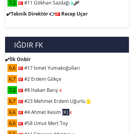
7,2
#11 Gökhan Sazdağı
✔️Teknik Direktör 👉
Recep Uçar
IĞDIR FK
✔️İlk Onbir
6,6
#17 İsmet Yumakoğulları
6,7
#2 Erdem Gökçe
7,2
#8 Hakan Barış
6,7
#23 Mehmet Erdem Uğurlu
6,6
#4 Ahmet Kesim
(K)
6,6
#58 Umut Mert Toy