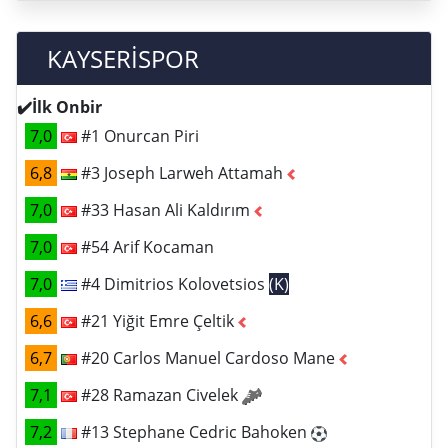
KAYSERİSPOR
✔️İlk Onbir
7,0
#1 Onurcan Piri
6,8
#3 Joseph Larweh Attamah
7,0
#33 Hasan Ali Kaldırım
7,0
#54 Arif Kocaman
7,0
#4 Dimitrios Kolovetsios
(K)
6,6
#21 Yiğit Emre Çeltik
6,7
#20 Carlos Manuel Cardoso Mane
7,1
#28 Ramazan Civelek
7,2
#13 Stephane Cedric Bahoken