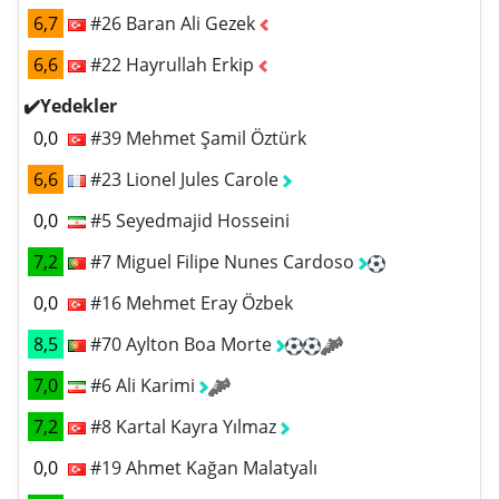
6,7
#26 Baran Ali Gezek
6,6
#22 Hayrullah Erkip
✔️Yedekler
0,0
#39 Mehmet Şamil Öztürk
6,6
#23 Lionel Jules Carole
0,0
#5 Seyedmajid Hosseini
7,2
#7 Miguel Filipe Nunes Cardoso
0,0
#16 Mehmet Eray Özbek
8,5
#70 Aylton Boa Morte
7,0
#6 Ali Karimi
7,2
#8 Kartal Kayra Yılmaz
0,0
#19 Ahmet Kağan Malatyalı