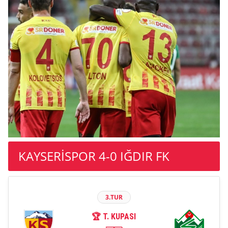
KAYSERİSPOR 4-0 IĞDIR FK
3.TUR
🏆 T. KUPASI