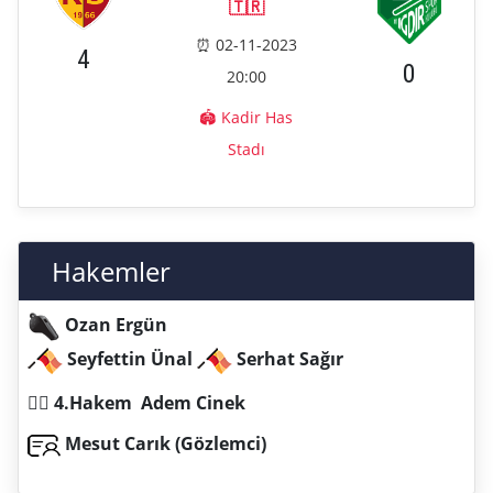
🇹🇷
⏰ 02-11-2023
4
0
20:00
🏟️ Kadir Has
Stadı
Hakemler
Ozan Ergün
Seyfettin Ünal
Serhat Sağır
️👨‍⚖️‍‍ 4.Hakem Adem Cinek
Mesut Carık (Gözlemci)