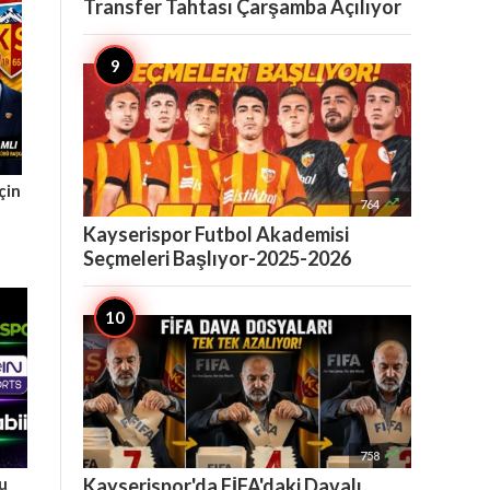
Transfer Tahtası Çarşamba Açılıyor
çin

764
Kayserispor Futbol Akademisi
Seçmeleri Başlıyor-2025-2026

758
Bu
Kayserispor'da FİFA'daki Davalı