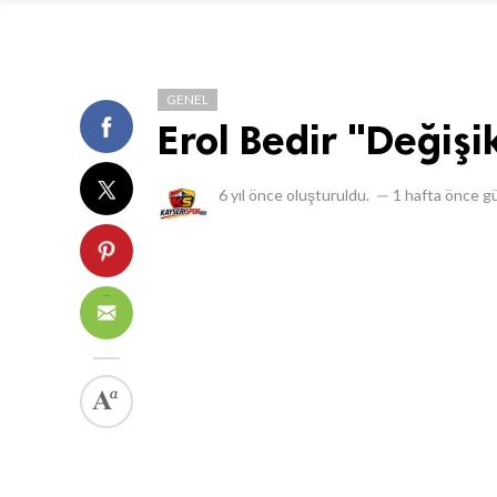
GENEL
Erol Bedir "Değişi
6 yıl önce
oluşturuldu.
—
1 hafta önce
gü