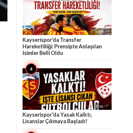

1,059
Kayserispor'da Transfer
Hareketliliği: Prensipte Anlaşılan
İsimler Belli Oldu

920
Kayserispor’da Yasak Kalktı,
Lisanslar Çıkmaya Başladı!