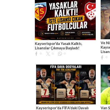
Ve Ni
Kayserispor’da Yasak Kalktı,
Kayse
Lisanslar Çıkmaya Başladı!
Lisan
0
0
0
0
Kayserispor'da FİFA'daki Davalı
Van S