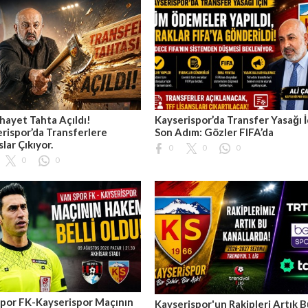
hayet Tahta Açıldı!
Kayserispor’da Transfer Yasağı İ
rispor’da Transferlere
Son Adım: Gözler FIFA’da
slar Çıkıyor.
0
0
0
0
0
por FK-Kayserispor Maçının
Kayserispor'un Rakipleri Artık 