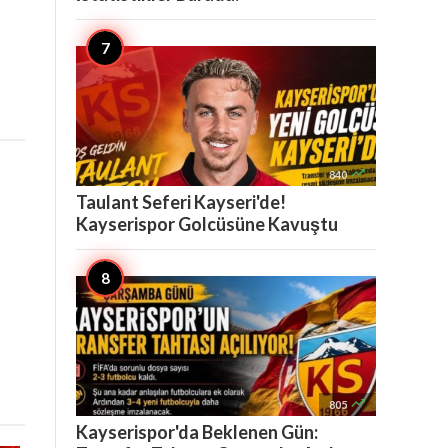

840
Taulant Seferi Kayseri'de!
Kayserispor Golcüsüne Kavuştu

805
Kayserispor'da Beklenen Gün: