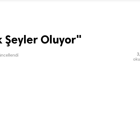
k Şeyler Oluyor"
3
ncellendi
ok