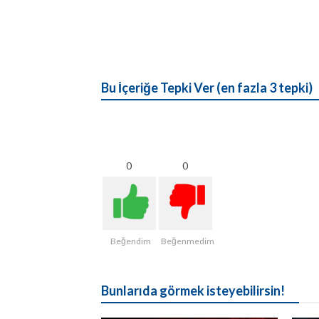
Bu İçeriğe Tepki Ver (en fazla 3 tepki)
0
0
Beğendim
Beğenmedim
Bunlarıda görmek isteyebilirsin!