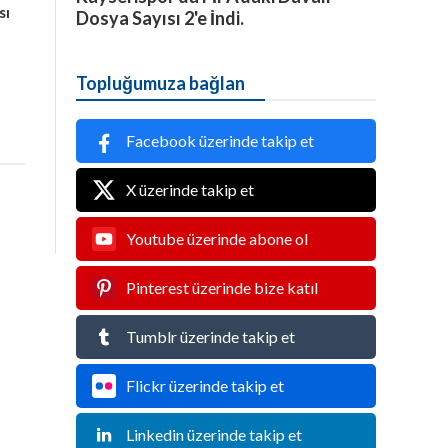
sı
Dosya Sayısı 2'e İndi.
Topluğumuza bağlan
Facebook üzerinde takip et
X üzerinde takip et
Youtube üzerinde abone ol
Pinterest üzerinde bize katıl
Tumblr üzerinde takip et
Flickr üzerinde takip et
Linkedin üzerinde takip et