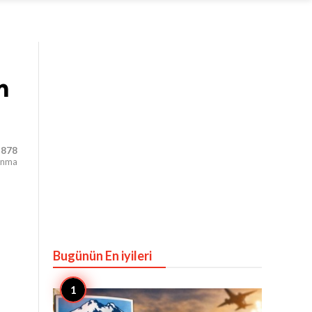
m
878
unma
Bugünün En iyileri