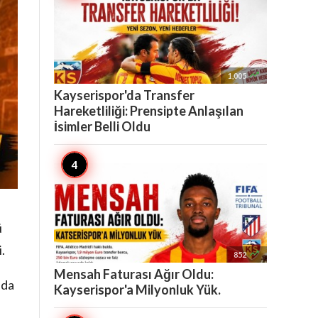

1,005
Kayserispor'da Transfer
Hareketliliği: Prensipte Anlaşılan
İsimler Belli Oldu
ü
.

852
Mensah Faturası Ağır Oldu:
ada
Kayserispor'a Milyonluk Yük.