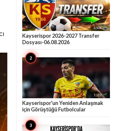

1,936
cı
Kayserispor 2026-2027 Transfer
Dosyası-06.08.2026

1,112
Kayserispor'un Yeniden Anlaşmak
için Görüştüğü Futbolcular