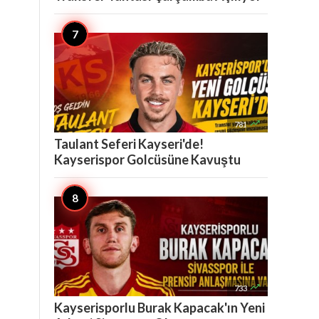

781
Taulant Seferi Kayseri'de!
Kayserispor Golcüsüne Kavuştu

733
Kayserisporlu Burak Kapacak'ın Yeni