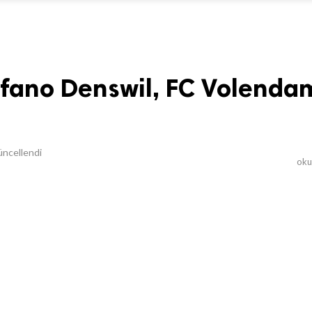
efano Denswil, FC Volenda
ncellendi
ok