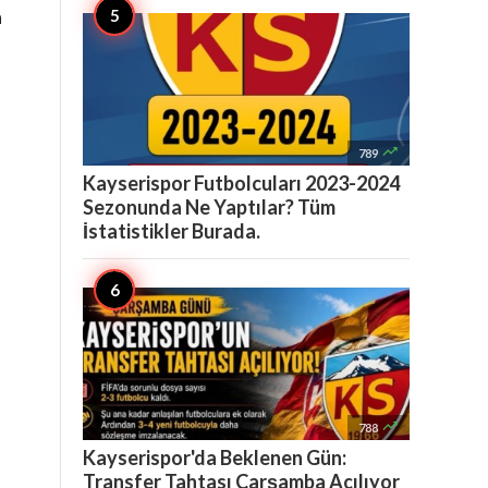
a

789
Kayserispor Futbolcuları 2023-2024
Sezonunda Ne Yaptılar? Tüm
İstatistikler Burada.

788
Kayserispor'da Beklenen Gün:
Transfer Tahtası Çarşamba Açılıyor