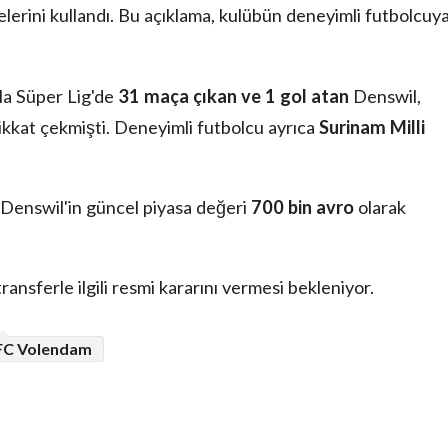
elerini kullandı. Bu açıklama, kulübün deneyimli futbolcuy
la Süper Lig'de
31 maça çıkan ve 1 gol atan
Denswil,
ikkat çekmişti. Deneyimli futbolcu ayrıca
Surinam Milli
 Denswil'in güncel piyasa değeri
700 bin avro
olarak
sferle ilgili resmi kararını vermesi bekleniyor.
FC Volendam