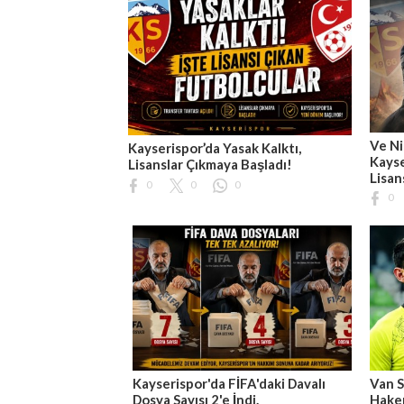
Ve Ni
Kayserispor’da Yasak Kalktı,
Kayse
Lisanslar Çıkmaya Başladı!
Lisan
0
0
0
0
Kayserispor'da FİFA'daki Davalı
Van S
Dosya Sayısı 2'e İndi.
Hakem