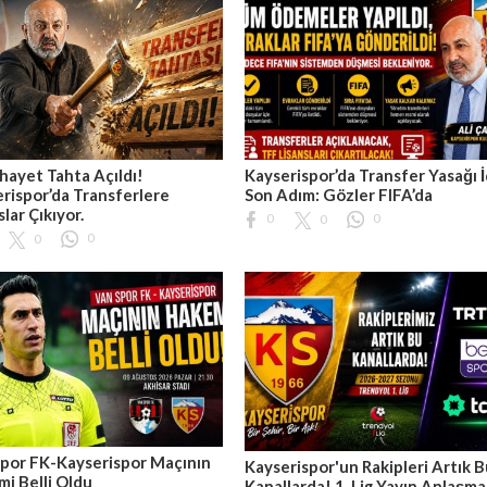
hayet Tahta Açıldı!
Kayserispor’da Transfer Yasağı İ
rispor’da Transferlere
Son Adım: Gözler FIFA’da
slar Çıkıyor.
0
0
0
0
0
por FK-Kayserispor Maçının
Kayserispor'un Rakipleri Artık 
i Belli Oldu
Kanallarda! 1. Lig Yayın Anlaşma