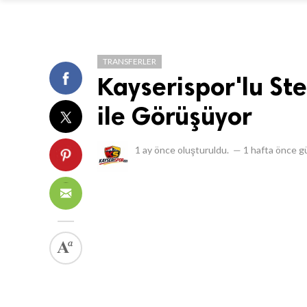
TRANSFERLER
Kayserispor'lu St
ile Görüşüyor
1 ay önce
oluşturuldu.
—
1 hafta önce
gü