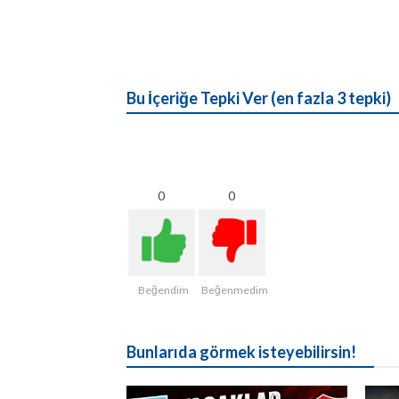
Bu İçeriğe Tepki Ver (en fazla 3 tepki)
0
0
Beğendim
Beğenmedim
Bunlarıda görmek isteyebilirsin!