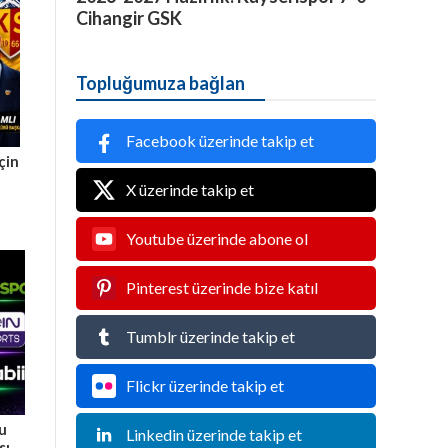
Cihangir GSK
Topluğumuza bağlan
Facebook üzerinde takip et
çin
X üzerinde takip et
Youtube üzerinde abone ol
Pinterest üzerinde bize katıl
Tumblr üzerinde takip et
Flickr üzerinde takip et
Bu
Linkedin üzerinde takip et
sı