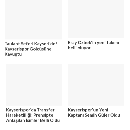
Eray Özbek'in yeni takımı
Taulant Seferi Kayseri'de!
belli oluyor.
Kayserispor Golcüsüne
Kavuştu
Kayserispor'da Transfer
Kayserispor'un Yeni
Hareketliliği: Prensipte
Kaptanı Semih Güler Oldu
Anlaşılan İsimler Belli Oldu