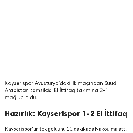
Kayserispor Avusturya'daki ilk maçından Suudi
Arabistan temsilcisi El İttifaq takımına 2-1
mağlup oldu.
Hazırlık: Kayserispor 1-2 El İttifaq
Kayserispor'un tek goluünü 10.dakikada Nakoulma attı.