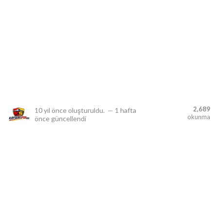
lıdır.
2,689
10 yıl önce
oluşturuldu.
—
1 hafta
okunma
önce
güncellendi