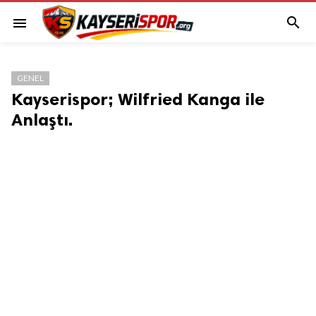

menu
GENEL
Kayserispor; Wilfried Kanga ile
Anlaştı.