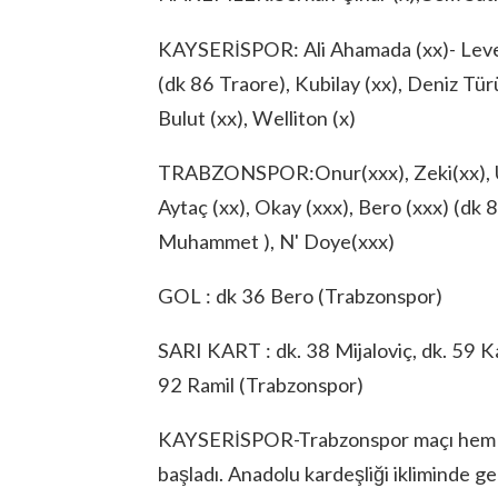
KAYSERİSPOR: Ali Ahamada (xx)- Levent (
(dk 86 Traore), Kubilay (xx), Deniz T
Bulut (xx), Welliton (x)
TRABZONSPOR:Onur(xxx), Zeki(xx), Uğu
Aytaç (xx), Okay (xxx), Bero (xxx) (dk 
Muhammet ), N' Doye(xxx)
GOL : dk 36 Bero (Trabzonspor)
SARI KART : dk. 38 Mijaloviç, dk. 59 K
92 Ramil (Trabzonspor)
KAYSERİSPOR-Trabzonspor maçı hem tri
başladı. Anadolu kardeşliği ikliminde 