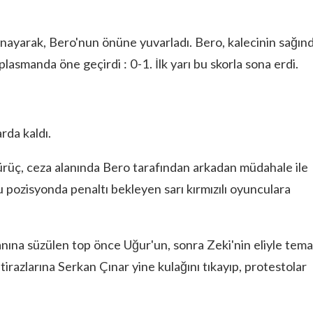
nayarak, Bero'nun önüne yuvarladı. Bero, kalecinin sağın
plasmanda öne geçirdi : 0-1. İlk yarı bu skorla sona erdi.
rda kaldı.
rüç, ceza alanında Bero tarafından arkadan müdahale ile
pozisyonda penaltı bekleyen sarı kırmızılı oyunculara
ına süzülen top önce Uğur'un, sonra Zeki'nin eliyle tema
tirazlarına Serkan Çınar yine kulağını tıkayıp, protestolar