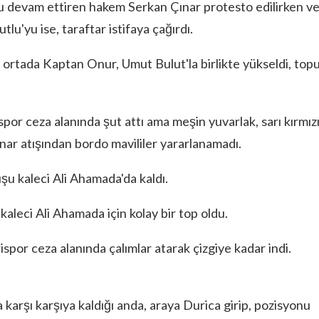
u devam ettiren hakem Serkan Çınar protesto edilirken v
u'yu ise, taraftar istifaya çağırdı.
 ortada Kaptan Onur, Umut Bulut'la birlikte yükseldi, top
or ceza alanında şut attı ama meşin yuvarlak, sarı kırmızı
nar atışından bordo mavililer yararlanamadı.
u kaleci Ali Ahamada'da kaldı.
aleci Ali Ahamada için kolay bir top oldu.
por ceza alanında çalımlar atarak çizgiye kadar indi.
 karşı karşıya kaldığı anda, araya Durica girip, pozisyonu