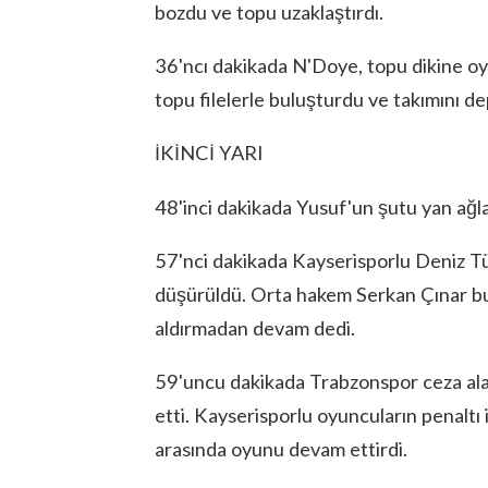
bozdu ve topu uzaklaştırdı.
36'ncı dakikada N'Doye, topu dikine oy
topu filelerle buluşturdu ve takımını de
İKİNCİ YARI
48'inci dakikada Yusuf'un şutu yan ağla
57'nci dakikada Kayserisporlu Deniz Tü
düşürüldü. Orta hakem Serkan Çınar bu 
aldırmadan devam dedi.
59'uncu dakikada Trabzonspor ceza alan
etti. Kayserisporlu oyuncuların penaltı i
arasında oyunu devam ettirdi.