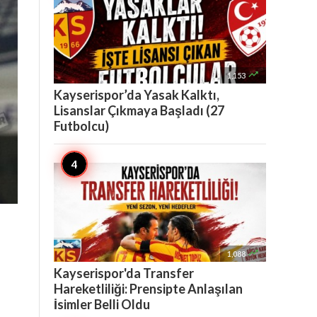

1,153
Kayserispor’da Yasak Kalktı,
Lisanslar Çıkmaya Başladı (27
Futbolcu)

1,088
Kayserispor'da Transfer
Hareketliliği: Prensipte Anlaşılan
İsimler Belli Oldu