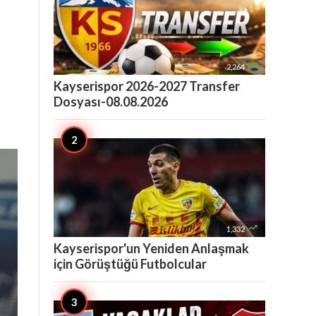

2,264
Kayserispor 2026-2027 Transfer
Dosyası-08.08.2026

1,332
Kayserispor'un Yeniden Anlaşmak
için Görüştüğü Futbolcular