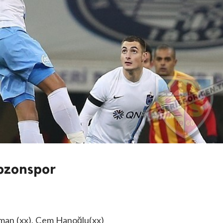
abzonspor
an (xx), Cem Hanoğlu(xx)