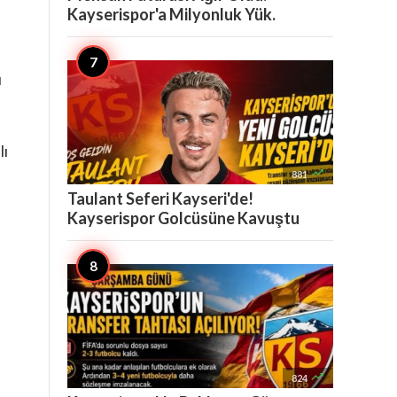
e
Kayserispor'a Milyonluk Yük.
u
lı

881
Taulant Seferi Kayseri'de!
Kayserispor Golcüsüne Kavuştu

824