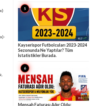
x)
x)-

917
Kayserispor Futbolcuları 2023-2024
Sezonunda Ne Yaptılar? Tüm
İstatistikler Burada.
k.

911
Mensah Faturası Ağır Oldu: