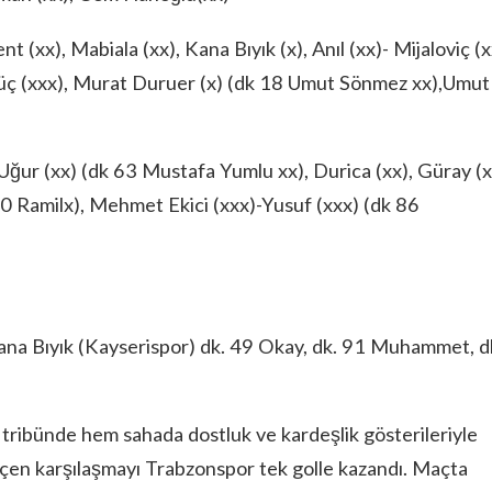
xx), Mabiala (xx), Kana Bıyık (x), Anıl (xx)- Mijaloviç (x
ürüç (xxx), Murat Duruer (x) (dk 18 Umut Sönmez xx),Umut
r (xx) (dk 63 Mustafa Yumlu xx), Durica (xx), Güray (x
80 Ramilx), Mehmet Ekici (xxx)-Yusuf (xxx) (dk 86
ana Bıyık (Kayserispor) dk. 49 Okay, dk. 91 Muhammet, d
bünde hem sahada dostluk ve kardeşlik gösterileriyle
geçen karşılaşmayı Trabzonspor tek golle kazandı. Maçta