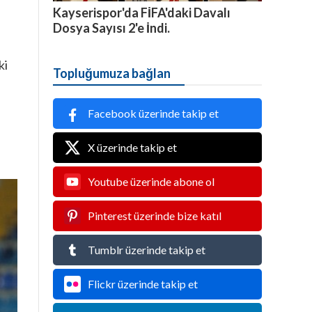
Kayserispor'da FİFA'daki Davalı
Dosya Sayısı 2'e İndi.
ki
Topluğumuza bağlan
Facebook üzerinde takip et
X üzerinde takip et
Youtube üzerinde abone ol
Pinterest üzerinde bize katıl
Tumblr üzerinde takip et
Flickr üzerinde takip et