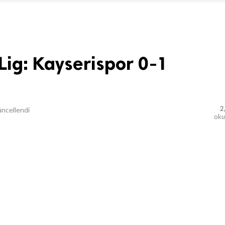
ig: Kayserispor 0-1
2
ncellendi
ok