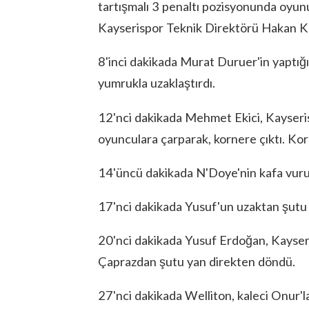
tartışmalı 3 penaltı pozisyonunda oyun
Kayserispor Teknik Direktörü Hakan Kutl
8'inci dakikada Murat Duruer'in yaptığı
yumrukla uzaklaştırdı.
12'nci dakikada Mehmet Ekici, Kayserisp
oyunculara çarparak, kornere çıktı. Kor
14'üncü dakikada N'Doye'nin kafa vuruş
17'nci dakikada Yusuf'un uzaktan şutu k
20'nci dakikada Yusuf Erdoğan, Kayseris
Çaprazdan şutu yan direkten döndü.
27'nci dakikada Welliton, kaleci Onur'la