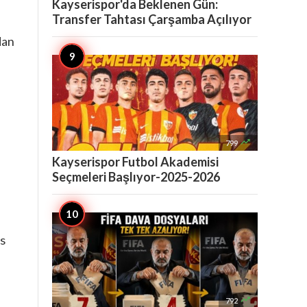
Kayserispor'da Beklenen Gün:
Transfer Tahtası Çarşamba Açılıyor
dan

799
Kayserispor Futbol Akademisi
Seçmeleri Başlıyor-2025-2026
s

792