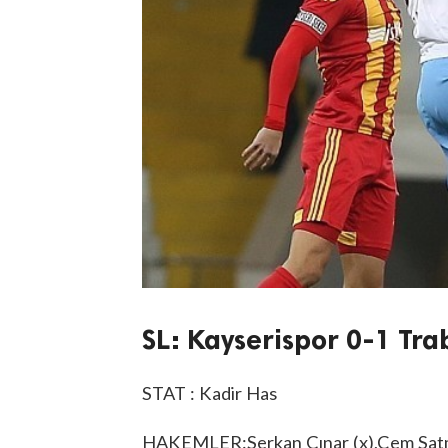
SL: Kayserispor 0-1 Tr
STAT : Kadir Has
HAKEMLER:Serkan Çınar (x),Cem Satm