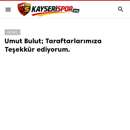

menu
GENEL
Umut Bulut; Taraftarlarımıza
Teşekkür ediyorum.