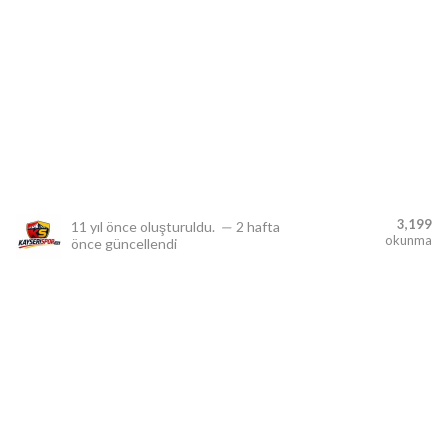
lıdır.
3,199
11 yıl önce
oluşturuldu.
—
2 hafta
okunma
önce
güncellendi