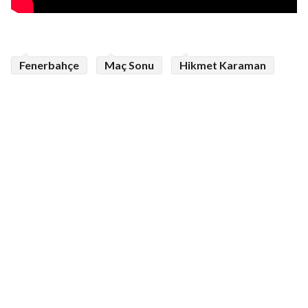
Fenerbahçe
Maç Sonu
Hikmet Karaman