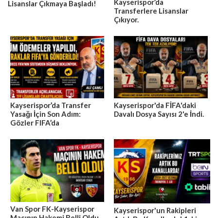
Kayserispor’da
Lisanslar Çıkmaya Başladı!
Transferlere Lisanslar
Çıkıyor.
Kayserispor’da Transfer
Kayserispor'da FİFA'daki
Yasağı İçin Son Adım:
Davalı Dosya Sayısı 2'e İndi.
Gözler FIFA’da
Van Spor FK-Kayserispor
Kayserispor'un Rakipleri
Maçının Hakemi Belli Oldu