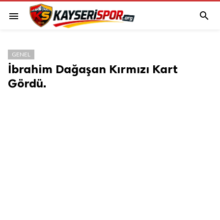

menu
GENEL
İbrahim Dağaşan Kırmızı Kart
Gördü.