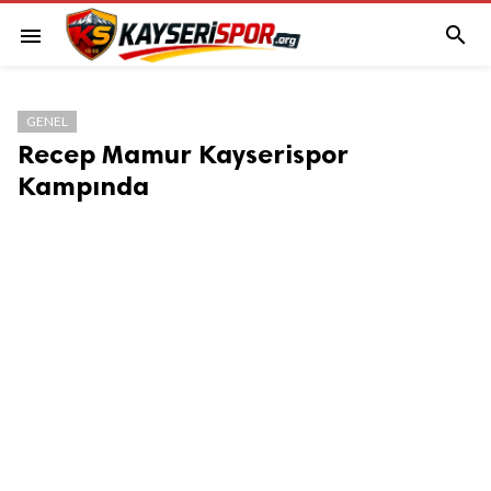

menu
GENEL
Recep Mamur Kayserispor
Kampında