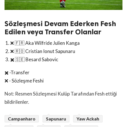
Sözleşmesi Devam Ederken Fesh
Edilen veya Transfer Olanlar
❌ 🇫🇷 Aka Wilfride Julien Kanga
❌ 🇷🇴 Cristian Ionut Sapunaru
✖️ 🇸🇪 Besard Sabovic
✖️ -Transfer
❌ - Sözleşme Feshi
Not: Resmen Sözleşmesi Kulüp Tarafından Fesh ettiği
bildirilenler.
Campanharo
Sapunaru
Yaw Ackah