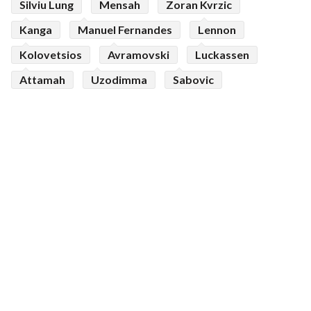
Silviu Lung
Mensah
Zoran Kvrzic
Kanga
Manuel Fernandes
Lennon
Kolovetsios
Avramovski
Luckassen
Attamah
Uzodimma
Sabovic