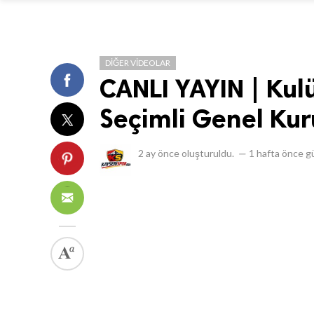
DIĞER VIDEOLAR
CANLI YAYIN | Ku
Seçimli Genel Kuru
2 ay önce
oluşturuldu.
—
1 hafta önce
gü