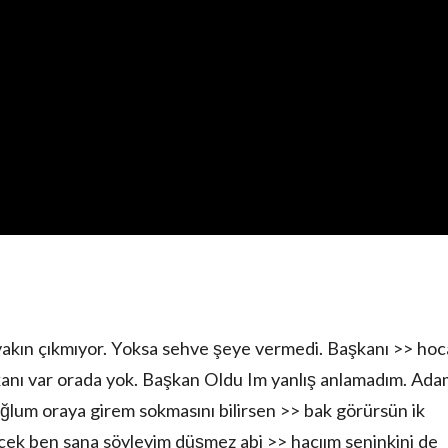
a yakın çıkmıyor. Yoksa sehve şeye vermedi. Başkanı >> ho
kanı var orada yok. Başkan Oldu Im yanlış anlamadım. Ada
lum oraya girem sokmasını bilirsen >> bak görürsün ik
cek ben sana söyleyim düşmez abi >> hacıım seninkini de