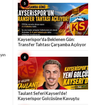

783
Kayserispor'da Beklenen Gün:
Transfer Tahtası Çarşamba Açılıyor
ayın

768
Taulant Seferi Kayseri'de!
Kayserispor Golcüsüne Kavuştu