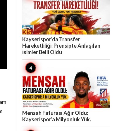

978
Kayserispor'da Transfer
Hareketliliği: Prensipte Anlaşılan
İsimler Belli Oldu
cam

842
m
Mensah Faturası Ağır Oldu:
Kayserispor'a Milyonluk Yük.