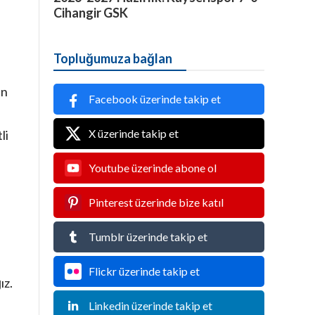
Cihangir GSK
Topluğumuza bağlan
en
Facebook üzerinde takip et
X üzerinde takip et
li
Youtube üzerinde abone ol
Pinterest üzerinde bize katıl
Tumblr üzerinde takip et
Flickr üzerinde takip et
ız.
Linkedin üzerinde takip et