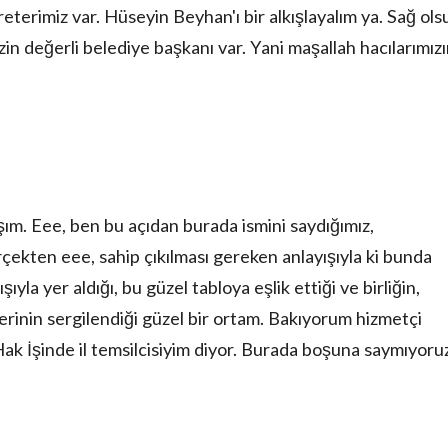
terimiz var. Hüseyin Beyhan'ı bir alkışlayalım ya. Sağ ols
 değerli belediye başkanı var. Yani maşallah hacılarımız
şım. Eee, ben bu açıdan burada ismini saydığımız,
kten eee, sahip çıkılması gereken anlayışıyla ki bunda
yla yer aldığı, bu güzel tabloya eşlik ettiği ve birliğin,
rinin sergilendiği güzel bir ortam. Bakıyorum hizmetçi
Hak İşinde il temsilcisiyim diyor. Burada boşuna saymıyoru