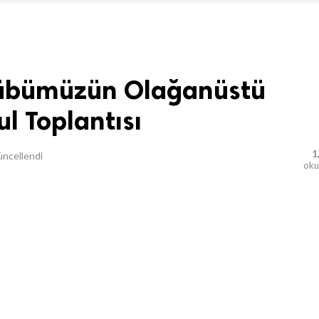
lübümüzün Olağanüstü
l Toplantısı
1
ncellendi
ok