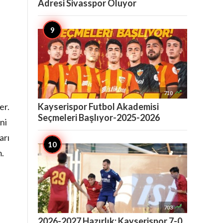
Adresi Sivasspor Oluyor

710
er.
Kayserispor Futbol Akademisi
Seçmeleri Başlıyor-2025-2026
ni
arı
.

703
2026-2027 Hazırlık: Kayserispor 7-0