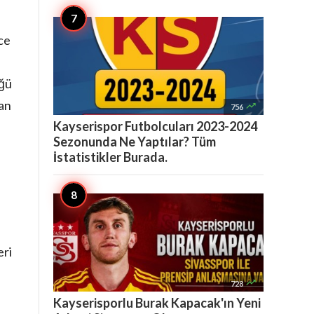
ce
üğü
an

756
Kayserispor Futbolcuları 2023-2024
Sezonunda Ne Yaptılar? Tüm
İstatistikler Burada.
eri

728
Kayserisporlu Burak Kapacak'ın Yeni