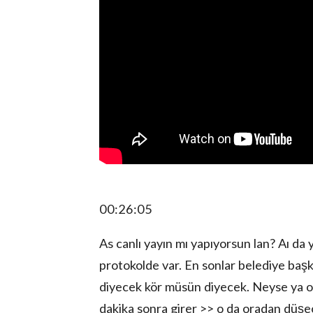
00:26:05
As canlı yayın mı yapıyorsun lan? Aı d
protokolde var. En sonlar belediye baş
diyecek kör müsün diyecek. Neyse ya oğ
dakika sonra girer >> o da oradan düşe